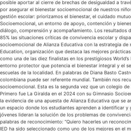
posible aportar al cierre de brechas de desigualdad a trav
por asegurar el bienestar socioemocional de nuestros niño
gestión escolar: priorizamos el bienestar, el cuidado mutuo
Socioemocional, un entorno de apoyo, contención y bienes
diálogo, comprensión y acompañamiento. Los resultados de
85% las situaciones críticas de convivencia escolar y dispa
socioemocional de Alianza Educativa con la estrategia d
Education, organización que destaca las mejores prácticas 
como una de las diez finalistas en los prestigiosos World’
entorno protector que potencia el bienestar integral y el 
escuelas de la localidad. En palabras de Diana Basto Castro
colombiana puede ser referente mundial. También nos recu
socioemocional. Esta es la segunda vez que un colegio de n
Primero fue La Giralda en el 2024 con su Gimnasio Socioem
la evidencia de una apuesta de Alianza Educativa que se am
un espacio donde los estudiantes aprenden a identificar y
jóvenes lideran la solución de los problemas de convivenc
palabras de reconocimiento: “Quiero hacerles un reconocimi
IED ha sido seleccionado como uno de los mejores en el mu