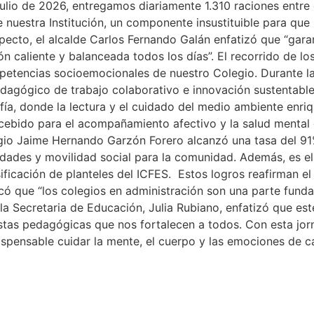
 julio de 2026, entregamos diariamente 1.310 raciones entr
e nuestra Institución, un componente insustituible para que 
pecto, el alcalde Carlos Fernando Galán enfatizó que “garan
 caliente y balanceada todos los días”. El recorrido de lo
etencias socioemocionales de nuestro Colegio. Durante la 
dagógico de trabajo colaborativo e innovación sustentable
a, donde la lectura y el cuidado del medio ambiente enriqu
ebido para el acompañamiento afectivo y la salud mental d
egio Jaime Hernando Garzón Forero alcanzó una tasa del 91
des y movilidad social para la comunidad. Además, es el p
ficación de planteles del ICFES. Estos logros reafirman el
tacó que “los colegios en administración son una parte fun
 la Secretaria de Educación, Julia Rubiano, enfatizó que e
uestas pedagógicas que nos fortalecen a todos. Con esta jo
spensable cuidar la mente, el cuerpo y las emociones de 