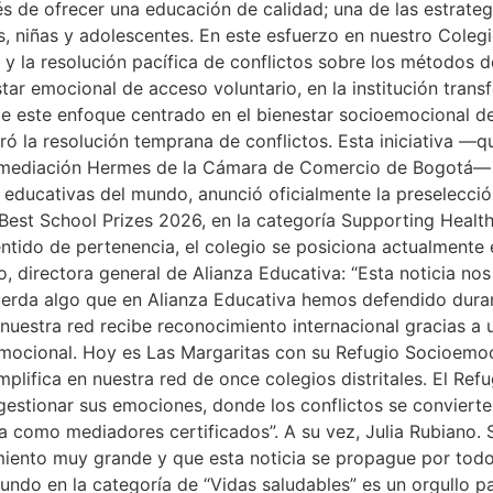
és de ofrecer una educación de calidad; una de las estrateg
s, niñas y adolescentes. En este esfuerzo en nuestro Coleg
 y la resolución pacífica de conflictos sobre los métodos d
tar emocional de acceso voluntario, en la institución tr
 este enfoque centrado en el bienestar socioemocional de
ró la resolución temprana de conflictos. Esta iniciativa —qu
e mediación Hermes de la Cámara de Comercio de Bogotá— f
educativas del mundo, anunció oficialmente la preselección
s Best School Prizes 2026, en la categoría Supporting Heal
sentido de pertenencia, el colegio se posiciona actualment
, directora general de Alianza Educativa: “Esta noticia nos
erda algo que en Alianza Educativa hemos defendido duran
uestra red recibe reconocimiento internacional gracias a un
ocional. Hoy es Las Margaritas con su Refugio Socioemocio
plifica en nuestra red de once colegios distritales. El Re
 gestionar sus emociones, donde los conflictos se convier
ia como mediadores certificados”. A su vez, Julia Rubiano
ento muy grande y que esta noticia se propague por todo el
ndo en la categoría de “Vidas saludables” es un orgullo p