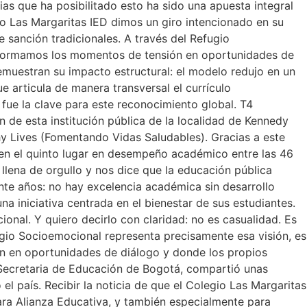
ias que ha posibilitado esto ha sido una apuesta integral
io Las Margaritas IED dimos un giro intencionado en su
e sanción tradicionales. A través del Refugio
ansformamos los momentos de tensión en oportunidades de
muestran su impacto estructural: el modelo redujo en un
e articula de manera transversal el currículo
ue la clave para este reconocimiento global. T4
 de esta institución pública de la localidad de Kennedy
thy Lives (Fomentando Vidas Saludables). Gracias a este
e en el quinto lugar en desempeño académico entre las 46
 llena de orgullo y nos dice que la educación pública
te años: no hay excelencia académica sin desarrollo
a iniciativa centrada en el bienestar de sus estudiantes.
nal. Y quiero decirlo con claridad: no es casualidad. Es
fugio Socioemocional representa precisamente esa visión, es
ten en oportunidades de diálogo y donde los propios
. Secretaria de Educación de Bogotá, compartió unas
 país. Recibir la noticia de que el Colegio Las Margaritas
ara Alianza Educativa, y también especialmente para