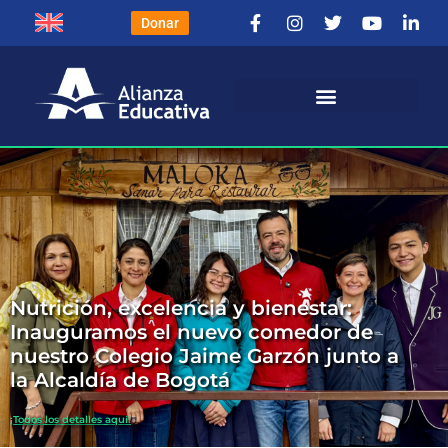
Donar
Nutrición, excelencia y bienestar:
Inauguramos el nuevo comedor de
nuestro Colegio Jaime Garzón junto a
la Alcaldía de Bogotá
¡Todos los detalles aquí!