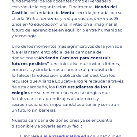
fundamental de los docentes como el verdadero
corazón de la organización. Finalmente,
Nando del
Castillo
, cofundador de
Mentu
, cerró la jornada con su
charla
“Entre humanos y máquinas: los próximos 25
años en la educación”
, una invitación a imaginar el
futuro del aprendizaje en equilibrio entre humanidad
y tecnología.
Uno de los momentos más significativos de la jornada
fue el lanzamiento oficial de la campaña de
donaciones
“Abriendo Caminos para construir
futuros posibles”
, una iniciativa que invita a líderes,
empresas y ciudadanos a sumarse al propósito de
fortalecer la educación pública de calidad. Con los
recursos que Alianza Educativa logre recaudar a través
de esta campaña, los
11.917 estudiantes de los 11
colegios
de su red contarán con estrategias que
fortalezcan sus aprendizajes académicos y
socioemocionales, impulsándolos a soñar y construir
un futuro sin barreras.
Nuestra campaña de donaciones ya se encuentra
disponible y apoyarla es muy fácil:
Ingresa a
alianzaeducativa.edu.co
y haz clic en