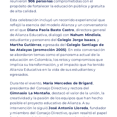
reunieron
906 personas
comprometidas con el
propósito de fortalecer la educación pública y gratuita
de alta calidad.
Esta celebración incluyó un recorrido experiencial que
reflejó la esencia del modelo Alianza y un conversatorio
en el que
Diana Paola Basto Castro
, directora general
de Alianza Educativa, dialogó con
Nahum Mindiola
,
estudiante y personero del
Colegio Jorge Isaacs
, y
Martha Gutiérrez
, egresada del
Colegio Santiago de
las Atalayas (promoción 2005)
. En esta conversación
se abordaron temas como el panorama actual de la
educación en Colombia, los retos y compromisos que
implica su transformación, y el impacto que ha tenido
Alianza Educativa en la vida de sus estudiantes y
egresados.
Durante el evento,
María Mercedes de Brigard
,
presidenta del Consejo Directivo y rectora del
Gimnasio La Montaña
, destacó el valor de la unión, la
creatividad y la pasión de los equipos que han hecho
posible el proyecto educativo de Alianza. A su
intervención le siguió
José Antonio Lloreda
, fundador
y miembro del Consejo Directivo, quien resaltó el papel