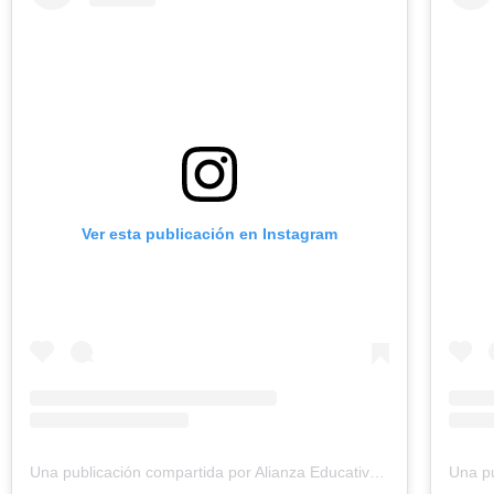
Ver esta publicación en Instagram
Una publicación compartida por Alianza Educativa | ¡Que TODOS los estudiantes aprendan! (@alianzaeducativa)