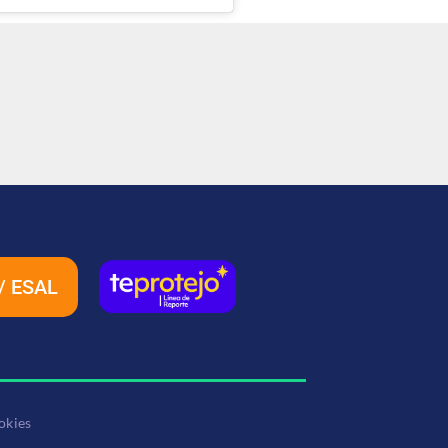
/ ESAL
okies