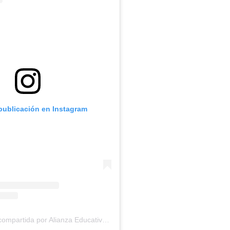
 publicación en Instagram
Una publicación compartida por Alianza Educativa | ¡Que TODOS los estudiantes aprendan! (@alianzaeducativa)