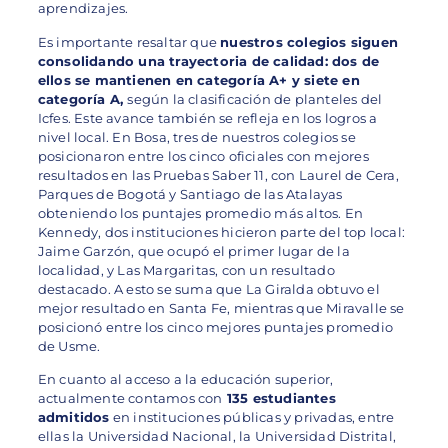
aprendizajes.
Es importante resaltar que
nuestros colegios siguen
consolidando una trayectoria de calidad: dos de
ellos se mantienen en categoría A+ y siete en
categoría A,
según la clasificación de planteles del
Icfes. Este avance también se refleja en los logros a
nivel local. En Bosa, tres de nuestros colegios se
posicionaron entre los cinco oficiales con mejores
resultados en las Pruebas Saber 11, con Laurel de Cera,
Parques de Bogotá y Santiago de las Atalayas
obteniendo los puntajes promedio más altos. En
Kennedy, dos instituciones hicieron parte del top local:
Jaime Garzón, que ocupó el primer lugar de la
localidad, y Las Margaritas, con un resultado
destacado. A esto se suma que La Giralda obtuvo el
mejor resultado en Santa Fe, mientras que Miravalle se
posicionó entre los cinco mejores puntajes promedio
de Usme.
En cuanto al acceso a la educación superior,
actualmente contamos con
135 estudiantes
admitidos
en instituciones públicas y privadas, entre
ellas la Universidad Nacional, la Universidad Distrital,