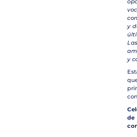
opo
voc
com
y d
últ
Las
amo
y c
Est
que
pri
con
Cel
de
com