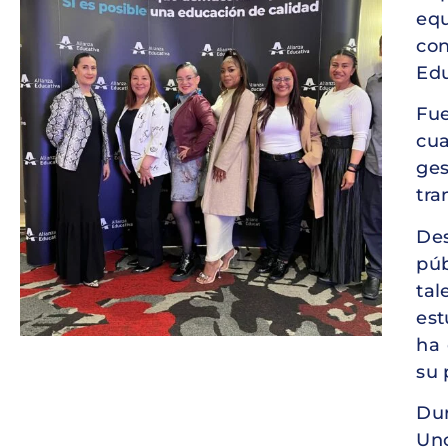
equ
con
Edu
Fu
cua
ge
tra
Des
púb
tal
est
ha 
su 
Dur
Uno