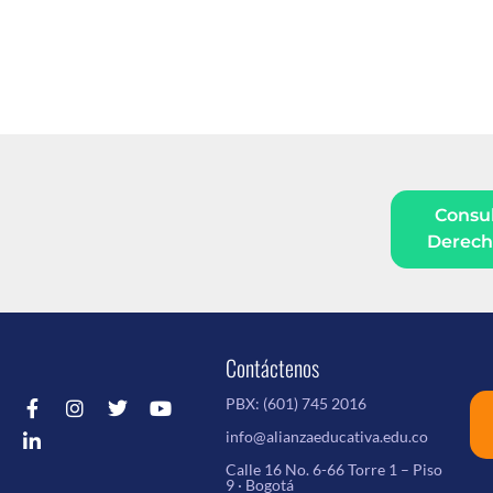
Consul
Derecho
Contáctenos
PBX:
(601) 745 2016
info@alianzaeducativa.edu.co
Calle 16 No. 6-66 Torre 1 – Piso
9 · Bogotá