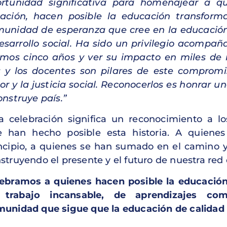
rtunidad significativa para homenajear a q
ación, hacen posible la educación transform
unidad de esperanza que cree en la educació
esarrollo social. Ha sido un privilegio acompañ
imos cinco años y ver su impacto en miles de n
 y los docentes son pilares de este compromis
r y la justicia social. Reconocerlos es honrar u
onstruye país.”
a celebración significa un reconocimiento a l
 han hecho posible esta historia. A quiene
ncipio, a quienes se han sumado en el camino 
struyendo el presente y el futuro de nuestra red d
ebramos a quienes hacen posible la educación
 trabajo incansable, de aprendizajes co
unidad que sigue que la educación de calidad 