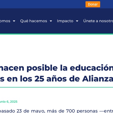
Donar
somos
Qué hacemos
Impacto
Únete a nosotr
acen posible la educación:
s en los 25 años de Alianz
unio 6, 2025
pasado 23 de mayo, más de 700 personas —entre