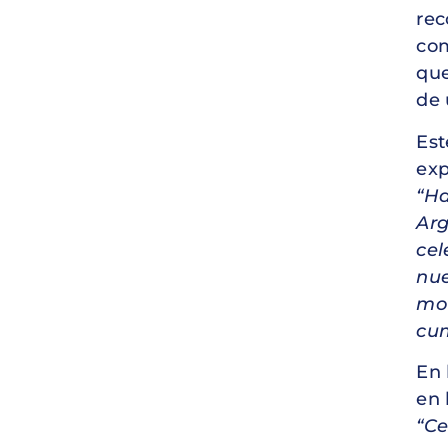
rec
com
que
de 
Est
exp
“Ha
Arg
cel
nue
mo
cum
En 
en 
“Ce