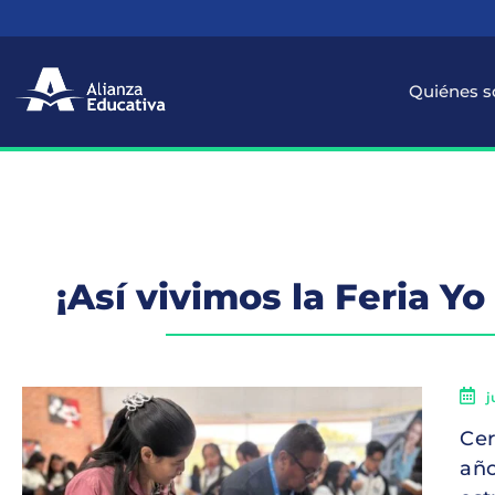
Quiénes 
¡Así vivimos la Feria Y
j
Cer
año