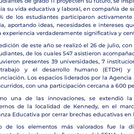
udiantes de grado 11 proyecten su futuro, se insp
ia su vida educativa y laboral, en compañía de su
% de los estudiantes participaron activamente 
ia, aportando ideas, necesidades e intereses qu
 experiencia verdaderamente significativa y cent
edición de este año se realizó el 26 de julio, con
udiantes, de los cuales 547 asistieron acompaña
uvieron presentes 39 universidades, 7 instituci
 trabajo y el desarrollo humano (ETDH) y 
anciación. Los espacios liderados por la Agenci
curridos, con una participación cercana a 600 p
o una de las innovaciones, se extendió la 
ernos de la localidad de Kennedy, en el ma
anza Educativa por cerrar brechas educativas en 
o de los elementos más valorados fue la di