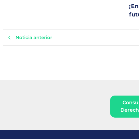
¡En
fut
Noticia anterior
Consul
Derecho