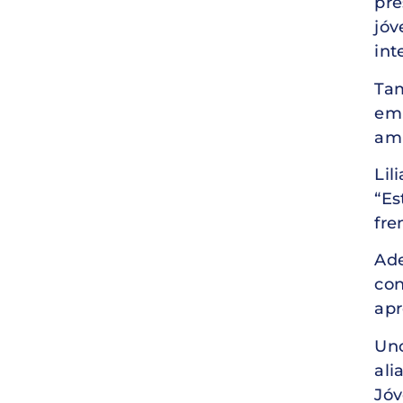
pre
jó
int
Ta
emp
amp
Lil
“Es
fre
Ade
con
apr
Uno
ali
Jóv