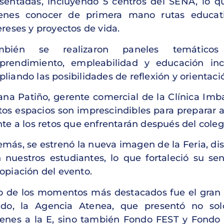
sentadas, incluyendo 5 centros del SENA, lo qu
venes conocer de primera mano rutas educat
ereses y proyectos de vida.
mbién se realizaron paneles temáticos
rendimiento, empleabilidad y educación incl
liando las posibilidades de reflexión y orientaci
iana Patiño, gerente comercial de la Clínica Imb
tos espacios son imprescindibles para preparar a
nte a los retos que enfrentarán después del coleg
más, se estrenó la nueva imagen de la Feria, di
 nuestros estudiantes, lo que fortaleció su se
opiación del evento.
 de los momentos más destacados fue el gran 
ado, la Agencia Atenea, que presentó no sol
enes a la E, sino también Fondo FEST y Fondo 