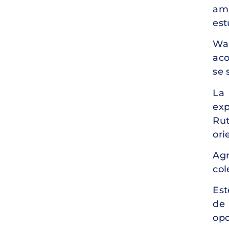
am
est
Wal
aco
se 
La 
exp
Rut
ori
Agr
col
Est
de 
opo