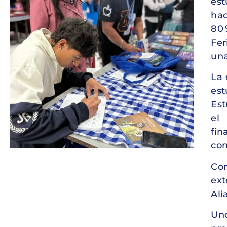
est
hac
80 
Fer
una
La 
est
Est
el
fin
con
Com
ext
Ali
Un