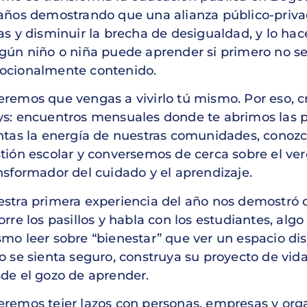
años demostrando que una alianza público-priv
as y disminuir la brecha de desigualdad, y lo ha
gún niño o niña puede aprender si primero no se 
cionalmente contenido.
remos que vengas a vivirlo tú mismo. Por eso,
s: encuentros mensuales donde te abrimos las 
ntas la energía de nuestras comunidades, conoz
tión escolar y conversemos de cerca sobre el ve
nsformador del cuidado y el aprendizaje.
stra primera experiencia del año nos demostró 
orre los pasillos y habla con los estudiantes, alg
mo leer sobre “bienestar” que ver un espacio d
o se sienta seguro, construya su proyecto de vida
de el gozo de aprender.
remos tejer lazos con personas, empresas y orga