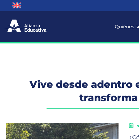
Quiénes 
Vive desde adentro 
transforma
m
¿Có