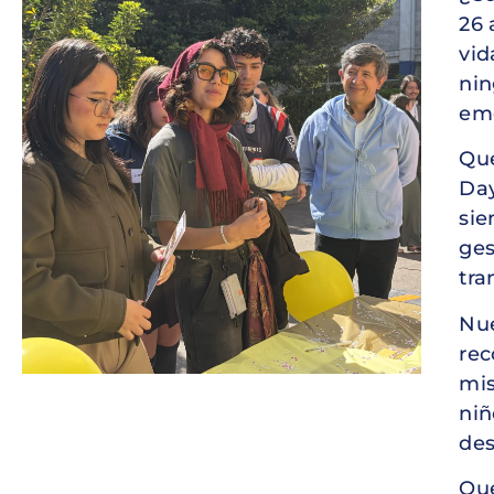
26 
vid
nin
emo
Que
Day
sie
ges
tra
Nue
rec
mis
niñ
des
Que