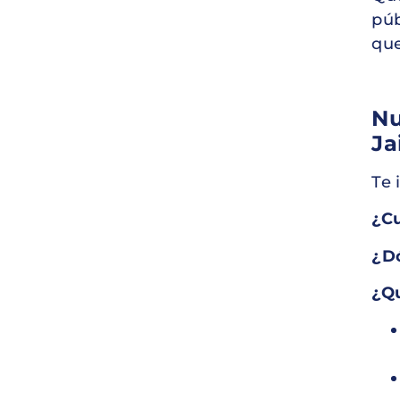
púb
que
Nu
Ja
Te 
¿C
¿D
¿Qu